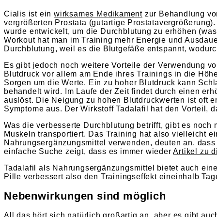
Cialis ist ein
wirksames Medikament
zur Behandlung von
vergrößerten Prostata (gutartige Prostatavergrößerung). 
wurde entwickelt, um die Durchblutung zu erhöhen (was 
Workout hat man im Training mehr Energie und Ausdauer
Durchblutung, weil es die Blutgefäße entspannt, wodurc
Es gibt jedoch noch weitere Vorteile der Verwendung v
Blutdruck vor allem am Ende ihres Trainings in die Höh
Sorgen um die Werte. Ein
zu hoher Blutdruck
kann Schla
behandelt wird. Im Laufe der Zeit findet durch einen er
auslöst. Die Neigung zu hohen Blutdruckwerten ist oft 
Symptome aus. Der Wirkstoff Tadalafil hat den Vorteil, 
Was die verbesserte Durchblutung betrifft, gibt es noch
Muskeln transportiert. Das Training hat also vielleicht e
Nahrungsergänzungsmittel verwenden, deuten an, dass es
einfache Suche zeigt, dass es immer wieder
Artikel zu
Tadalafil als Nahrungsergänzungsmittel bietet auch einen
Pille verbessert also den Trainingseffekt eineinhalb Tag
Nebenwirkungen sind möglich
All das hört sich natürlich großartig an, aber es gibt a