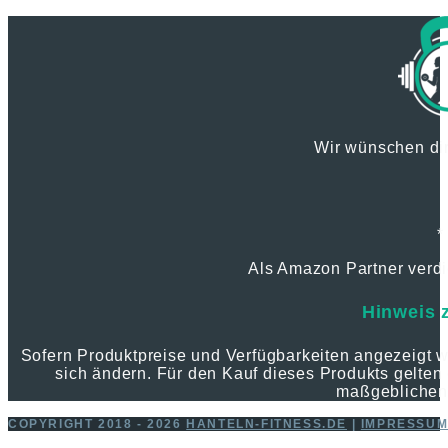
Wir wünschen dir
*
Als Amazon Partner verdie
Hinweis 
Sofern Produktpreise und Verfügbarkeiten angezeigt
sich ändern. Für den Kauf dieses Produkts gelten 
maßgeblichen
COPYRIGHT 2018 - 2026
HANTELN-FITNESS.DE
|
IMPRESSU