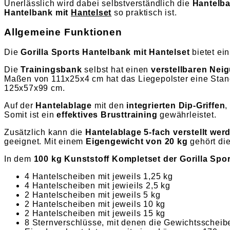
Unerlässlich wird dabei selbstverständlich die
Hantelb
Hantelbank mit
Hantelset
so praktisch ist.
Allgemeine Funktionen
Die
Gorilla Sports Hantelbank mit Hantelset
bietet ein
Die
Trainingsbank
selbst hat einen
verstellbaren Nei
Maßen von 111x25x4 cm hat das Liegepolster eine Standr
125x57x99 cm.
Auf der
Hantelablage
mit den
integrierten Dip-Griffen
,
Somit ist ein
effektives Brusttraining
gewährleistet.
Zusätzlich kann die
Hantelablage 5-fach verstellt wer
geeignet. Mit einem
Eigengewicht von 20 kg
gehört di
In dem
100 kg Kunststoff Kompletset der Gorilla Spo
4 Hantelscheiben mit jeweils 1,25 kg
4 Hantelscheiben mit jewieils 2,5 kg
2 Hantelscheiben mit jeweils 5 kg
2 Hantelscheiben mit jeweils 10 kg
2 Hantelscheiben mit jeweils 15 kg
8 Sternverschlüsse, mit denen die Gewichtsscheib