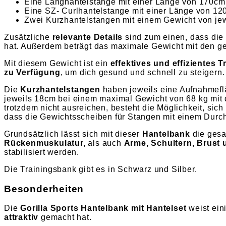
Eine Langhantelstange mit einer Länge von 170cm
Eine SZ- Curlhantelstange mit einer Länge von 1
Zwei Kurzhantelstangen mit einem Gewicht von jew
Zusätzliche
relevante Details
sind zum einen, dass die
hat. Außerdem beträgt das maximale Gewicht mit den ge
Mit diesem Gewicht ist ein
effektives und effizientes T
zu Verfügung
, um dich gesund und schnell zu steigern.
Die
Kurzhantelstangen
haben jeweils eine Aufnahmef
jeweils 18cm bei einem maximal Gewicht von 68 kg mit
trotzdem nicht ausreichen, besteht die Möglichkeit, sich
dass die Gewichtsscheiben für Stangen mit einem Durc
Grundsätzlich lässt sich mit dieser
Hantelbank
die ges
Rückenmuskulatur,
als auch
Arme, Schultern, Brust
stabilisiert werden.
Die Trainingsbank gibt es in Schwarz und Silber.
Besonderheiten
Die
Gorilla Sports Hantelbank mit Hantelset
weist ein
attraktiv
gemacht hat.