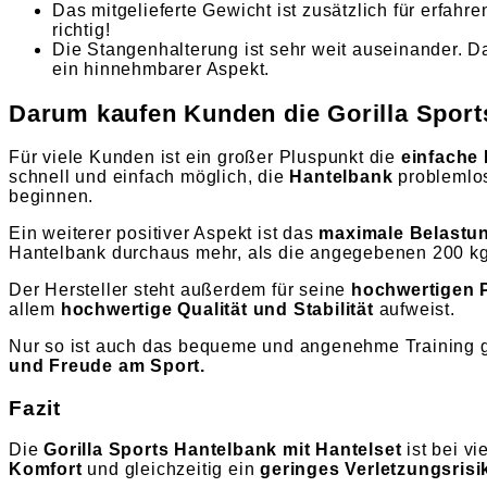
Das mitgelieferte Gewicht ist zusätzlich für erfahr
richtig!
Die Stangenhalterung ist sehr weit auseinander. D
ein hinnehmbarer Aspekt.
Darum kaufen Kunden die Gorilla Sport
Für viele Kunden ist ein großer Pluspunkt die
einfache
schnell und einfach möglich, die
Hantelbank
problemlos
beginnen.
Ein weiterer positiver Aspekt ist das
maximale Belastu
Hantelbank durchaus mehr, als die angegebenen 200 kg
Der Hersteller steht außerdem für seine
hochwertigen 
allem
hochwertige Qualität und Stabilität
aufweist.
Nur so ist auch das bequeme und angenehme Training ge
und Freude am Sport.
Fazit
Die
Gorilla Sports Hantelbank mit Hantelset
ist bei v
Komfort
und gleichzeitig ein
geringes Verletzungsrisi