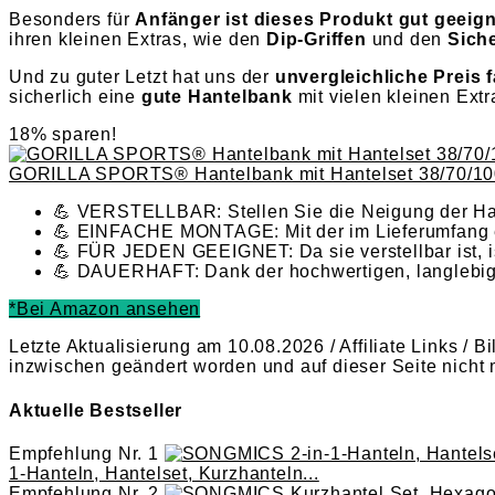
Besonders für
Anfänger ist dieses Produkt gut geeign
ihren kleinen Extras, wie den
Dip-Griffen
und den
Sich
Und zu guter Letzt hat uns der
unvergleichliche Preis f
sicherlich eine
gute Hantelbank
mit vielen kleinen Ext
18% sparen!
GORILLA SPORTS® Hantelbank mit Hantelset 38/70/100 
💪 VERSTELLBAR: Stellen Sie die Neigung der Han
💪 EINFACHE MONTAGE: Mit der im Lieferumfang e
💪 FÜR JEDEN GEEIGNET: Da sie verstellbar ist, is
💪 DAUERHAFT: Dank der hochwertigen, langlebigen
*Bei Amazon ansehen
Letzte Aktualisierung am 10.08.2026 / Affiliate Links / 
inzwischen geändert worden und auf dieser Seite nicht 
Aktuelle Bestseller
Empfehlung Nr. 1
1-Hanteln, Hantelset, Kurzhanteln...
Empfehlung Nr. 2