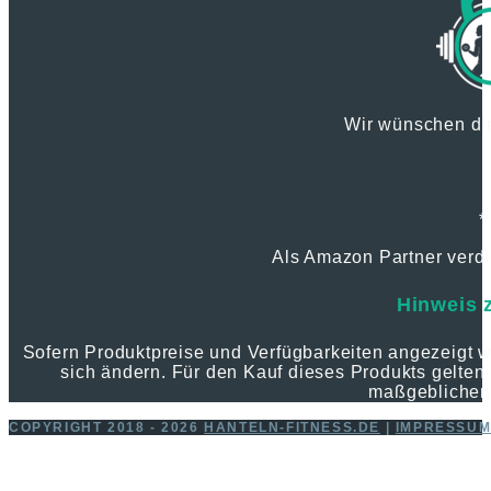
Wir wünschen dir
*
Als Amazon Partner verdie
Hinweis 
Sofern Produktpreise und Verfügbarkeiten angezeigt
sich ändern. Für den Kauf dieses Produkts gelten 
maßgeblichen
COPYRIGHT 2018 - 2026
HANTELN-FITNESS.DE
|
IMPRESSU