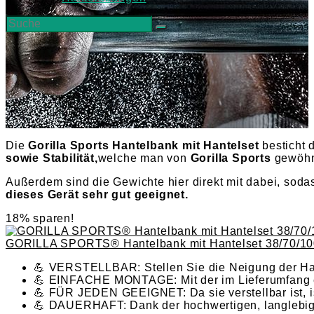
Die
Gorilla Sports Hantelbank mit Hantelset
besticht 
sowie Stabilität,
welche man von
Gorilla Sports
gewöhnt
Außerdem sind die Gewichte hier direkt mit dabei, soda
dieses Gerät sehr gut geeignet.
18% sparen!
GORILLA SPORTS® Hantelbank mit Hantelset 38/70/100 
💪 VERSTELLBAR: Stellen Sie die Neigung der Han
💪 EINFACHE MONTAGE: Mit der im Lieferumfang e
💪 FÜR JEDEN GEEIGNET: Da sie verstellbar ist, is
💪 DAUERHAFT: Dank der hochwertigen, langlebigen