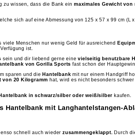
g zu wissen, dass die Bank ein
maximales Gewicht von 
elche sich auf eine Abmessung von 125 x 57 x 99 cm (L x 
s viele Menschen nur wenig Geld für ausreichend
Equip
Verfügung ist.
s
sein und dir liebend gerne eine
vielseitig benutzbare 
antelbank von Gorilla Sports
fast schon der Hauptgewin
um sparen und die
Hantelbank
mit nur einem Handgriff h
t von 20 Kilogramm
hat, wird es nicht besonders schwer 
Hantelbank in schwarz/silber oder weiß/silber
kaufen.
rts Hantelbank mit Langhantelstangen-Ab
benso schnell auch wieder
zusammengeklappt.
Durch d