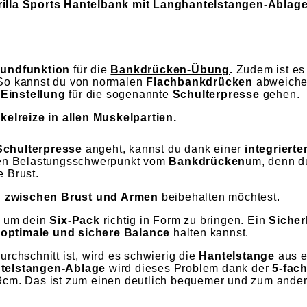
illa Sports Hantelbank mit Langhantelstangen-Ablag
undfunktion
für die
Bankdrücken-Übung
.
Zudem ist es 
 So kannst du von normalen
Flachbankdrücken
abweiche
Einstellung
für die sogenannte
Schulterpresse
gehen.
elreize in allen Muskelpartien.
Schulterpresse
angeht, kannst du dank einer
integriert
 den Belastungsschwerpunkt vom
Bankdrücken
um, denn d
 Brust.
on zwischen Brust und Armen
beibehalten möchtest.
 um dein
Six-Pack
richtig in Form zu bringen. Ein
Sicher
e
optimale und sichere Balance
halten kannst.
rchschnitt ist, wird es schwierig die
Hantelstange
aus e
telstangen-Ablage
wird dieses Problem dank der
5-fach
9cm. Das ist zum einen deutlich bequemer und zum andere