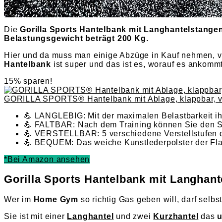
Die
Gorilla Sports Hantelbank mit Langhantelstange
Belastungsgewicht beträgt 200 Kg.
Hier und da muss man einige Abzüge in Kauf nehmen, 
Hantelbank
ist super und das ist es, worauf es ankommt
15% sparen!
GORILLA SPORTS® Hantelbank mit Ablage, klappbar, ver
💪 LANGLEBIG: Mit der maximalen Belastbarkeit ihre
💪 FALTBAR: Nach dem Training können Sie den Si
💪 VERSTELLBAR: 5 verschiedene Verstellstufen d
💪 BEQUEM: Das weiche Kunstlederpolster der Fla
*Bei Amazon ansehen
Gorilla Sports Hantelbank mit Langhan
Wer im
Home Gym
so richtig Gas geben will, darf selbs
Sie ist mit einer
Langhantel
und zwei
Kurzhantel
das
u