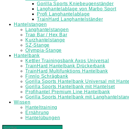
Gorilla Sports Kniebeugenständer
Langhantelablage von Marbo Sport
Profi Langhantelablage
TrainHard Langhantelständer
Hantelstangen
Langhantelstangen
Trap Bar / Hex Bar
Kurzhantelstange
SZ-Stange
Olympia-Stange
Hantelbank
Kettler Trainingsbank Axos Universal
TrainHard Hantelbank Drückerbank
TrainHard Multifunktions Hantelbank
Finnlo Schrägbank
Gorilla Sports Hantelbank Universal mit Hante
Gorilla Sports Hantelbank mit Hantelset
Profihantel Premium Line Hantelbank
Gorilla Sports Hantelbank mit Langhantelsta
Wissen
Hanteltraining
Ernährung
Hantelübungen