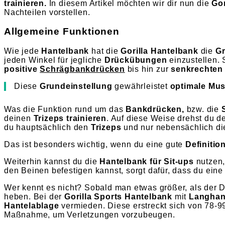
trainieren.
In diesem Artikel möchten wir dir nun die
Gor
Nachteilen vorstellen.
Allgemeine Funktionen
Wie jede
Hantelbank
hat die
Gorilla Hantelbank
die
Gr
jeden Winkel für jegliche
Drückübungen
einzustellen.
positive
Schrägbankdrücken
bis hin zur
senkrechten 
Diese
Grundeinstellung
gewährleistet
optimale Musk
Was die Funktion rund um das
Bankdrücken,
bzw. die
deinen
Trizeps trainieren
. Auf diese Weise drehst du
du hauptsächlich den
Trizeps
und nur nebensächlich die
Das ist besonders wichtig, wenn du eine gute
Definiti
Weiterhin kannst du die
Hantelbank für Sit-ups
nutzen,
den Beinen befestigen kannst, sorgt dafür, dass du ein
Wer kennt es nicht? Sobald man etwas größer, als der Du
heben. Bei der
Gorilla Sports Hantelbank
mit
Langhan
Hantelablage
vermieden. Diese erstreckt sich von 78-9
Maßnahme, um Verletzungen vorzubeugen.