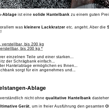
n-Ablage
ist eine
solide Hantelbank
zu einem guten Pre
vorallem was
kleinere Lackkratzer
etc. angeht. Aber die
S
!
stellbar, bis 200 kg *
r einzelnen Teile und einer starken...
tz der Schrägbank einfach...
er Hantelablage ermöglichen es Ihnen...
chbank sorgt für ein angenehmes und...
telstangen-Ablage
tverständlich nicht ohne
qualitative Hantelbank
dastehen
ltimative Gerät
, um in freier Ausführung den gesamten
O