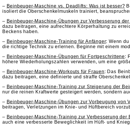
–
Beinbeuger-Maschine vs. Deadlifts: Was ist besser?
Be
isoliert die Oberschenkelmuskeln trainiert, beanspruch
–
Beinbeuger-Maschine-Übungen zur Verbesserung der
dazu beitragen, eine aufrechtere Körperhaltung zu erreic
Beckens haben.
–
Beinbeuger-Maschine-Training für Anfänger
: Wenn du 
die richtige Technik zu erlernen. Beginne mit einem mo
–
Beinbeuger-Maschine-Übungen für Fortgeschrittene
: 
höhere Wiederholungszahlen verwenden, um eine größe
–
Beinbeuger-Maschine-Workouts für Frauen
: Das Bein
dazu beitragen, eine definierte und straffe Oberschenke
–
Beinbeuger-Maschine-Training zur Steigerung der Bei
nur die reinen Kraftwerte gesteigert werden, sondern a
–
Beinbeuger-Maschine-Übungen zur Vorbeugung von V
beitragen, Verletzungen im Knie- und Hüftbereich vorz
–
Beinbeuger-Maschine-Training zur Verbesserung der 
auch eine verbesserte Beweglichkeit im Hüft- und Knie