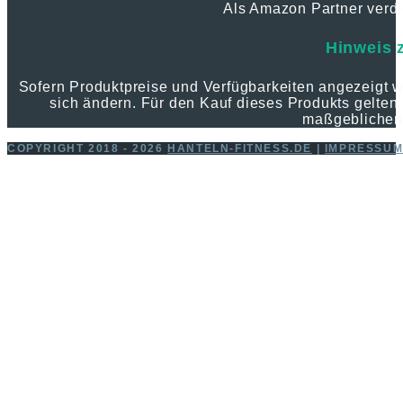
Als Amazon Partner verdie
Hinweis 
Sofern Produktpreise und Verfügbarkeiten angezeigt
sich ändern. Für den Kauf dieses Produkts gelten 
maßgeblichen
COPYRIGHT 2018 - 2026
HANTELN-FITNESS.DE
|
IMPRESSU