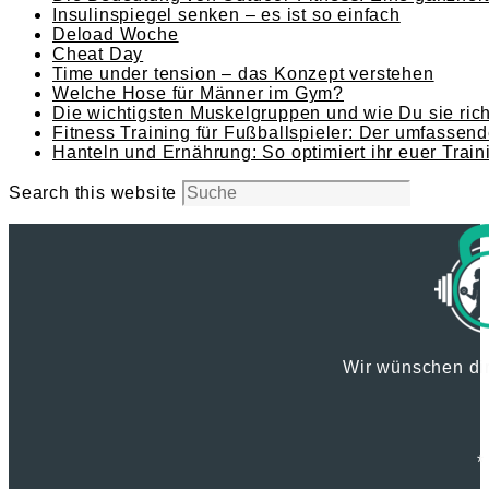
Insulinspiegel senken – es ist so einfach
Deload Woche
Cheat Day
Time under tension – das Konzept verstehen
Welche Hose für Männer im Gym?
Die wichtigsten Muskelgruppen und wie Du sie richt
Fitness Training für Fußballspieler: Der umfassend
Hanteln und Ernährung: So optimiert ihr euer Train
Search this website
Wir wünschen dir
*