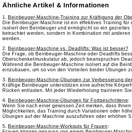
Ähnliche Artikel & Informationen
1.
Beinbeuger-Maschine-Training zur Kräftigung der Ob
Die Beinbeuger-Maschine ist ein effektives Training für
isoliert den Beinbeuger und ermöglicht so ein gezieltes 
betrachtet werden, sondern in Kombination mit anderen
werden.
2.
Beinbeuger-Maschine vs. Deadlifts: Was ist besser?
Die Frage, ob Beinbeuger-Maschine oder Deadlifts besse
Oberschenkelmuskulatur ab, jedoch beanspruchen Deadl
Während die Beinbeuger-Maschine isoliert auf die Bein
einzubauen, um so von den Vorteilen beider Übungen zu 
3.
Beinbeuger-Maschine-Übungen zur Verbesserung der
Kräftige Beinbeuger unterstützen eine aufrechte Körper
Rücken entlasten. Mit jeder Wiederholung trainieren Sie
4.
Beinbeuger-Maschine-Übungen für Fortgeschrittene
:
Wenn Sie nach einer gewissen Zeit merken, dass Ihnen 
Möglichkeiten, das Training durch Variationen oder höh
Übungen auf der Maschine auszuführen oder erhöhen S
5.
Beinbeuger-Maschine-Workouts für Frauen
:
Frauen können genauso von einem Beinbeuger-Maschine-Tr