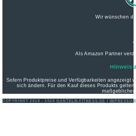
Wir wünschen dir
*
Als Amazon Partner verdie
Hinweis 
Sofern Produktpreise und Verfügbarkeiten angezeigt
sich ändern. Für den Kauf dieses Produkts gelten 
maßgeblichen
COPYRIGHT 2018 - 2026
HANTELN-FITNESS.DE
|
IMPRESSU