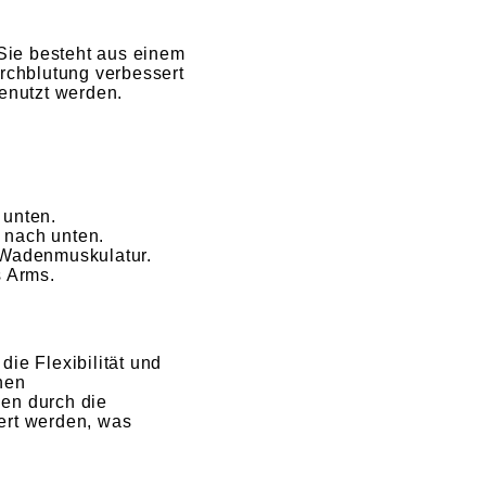
 Sie besteht aus einem
urchblutung verbessert
enutzt werden.
 unten.
n nach unten.
r Wadenmuskulatur.
s Arms.
e Flexibilität und
nen
en durch die
ert werden, was