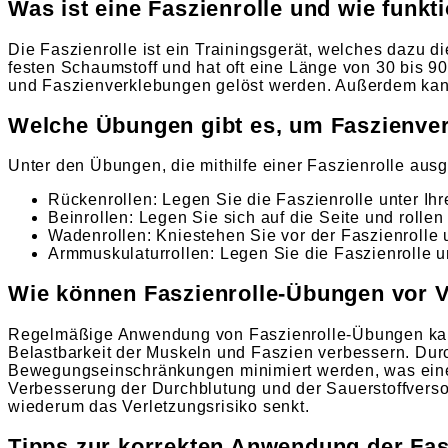
Was ist eine Faszienrolle und wie funkti
Die Faszienrolle ist ein Trainingsgerät, welches dazu 
festen Schaumstoff und hat oft eine Länge von 30 bis 9
und Faszienverklebungen gelöst werden. Außerdem kann
Welche Übungen gibt es, um Faszienve
Unter den Übungen, die mithilfe einer Faszienrolle aus
Rückenrollen: Legen Sie die Faszienrolle unter I
Beinrollen: Legen Sie sich auf die Seite und rolle
Wadenrollen: Kniestehen Sie vor der Faszienrolle
Armmuskulaturrollen: Legen Sie die Faszienrolle u
Wie können Faszienrolle-Übungen vor 
Regelmäßige Anwendung von Faszienrolle-Übungen kann 
Belastbarkeit der Muskeln und Faszien verbessern. D
Bewegungseinschränkungen minimiert werden, was eine
Verbesserung der Durchblutung und der Sauerstoffver
wiederum das Verletzungsrisiko senkt.
Tipps zur korrekten Anwendung der Fasz