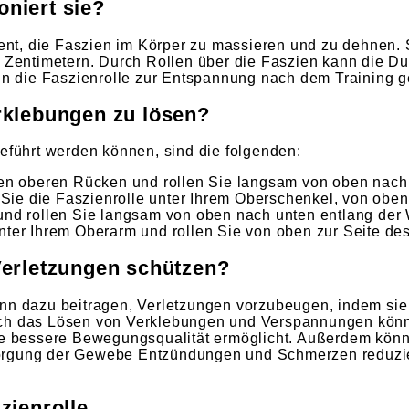
oniert sie?
dient, die Faszien im Körper zu massieren und zu dehnen.
0 Zentimetern. Durch Rollen über die Faszien kann die D
 die Faszienrolle zur Entspannung nach dem Training g
rklebungen zu lösen?
geführt werden können, sind die folgenden:
hren oberen Rücken und rollen Sie langsam von oben nach
n Sie die Faszienrolle unter Ihrem Oberschenkel, von obe
 und rollen Sie langsam von oben nach unten entlang de
nter Ihrem Oberarm und rollen Sie von oben zur Seite de
Verletzungen schützen?
dazu beitragen, Verletzungen vorzubeugen, indem sie di
urch das Lösen von Verklebungen und Verspannungen kön
 bessere Bewegungsqualität ermöglicht. Außerdem könn
sorgung der Gewebe Entzündungen und Schmerzen reduzi
ienrolle.