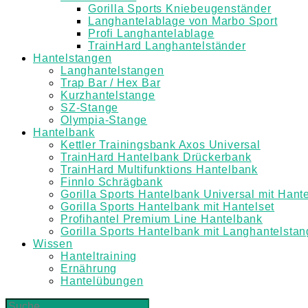
Gorilla Sports Kniebeugenständer
Langhantelablage von Marbo Sport
Profi Langhantelablage
TrainHard Langhantelständer
Hantelstangen
Langhantelstangen
Trap Bar / Hex Bar
Kurzhantelstange
SZ-Stange
Olympia-Stange
Hantelbank
Kettler Trainingsbank Axos Universal
TrainHard Hantelbank Drückerbank
TrainHard Multifunktions Hantelbank
Finnlo Schrägbank
Gorilla Sports Hantelbank Universal mit Hante
Gorilla Sports Hantelbank mit Hantelset
Profihantel Premium Line Hantelbank
Gorilla Sports Hantelbank mit Langhantelsta
Wissen
Hanteltraining
Ernährung
Hantelübungen