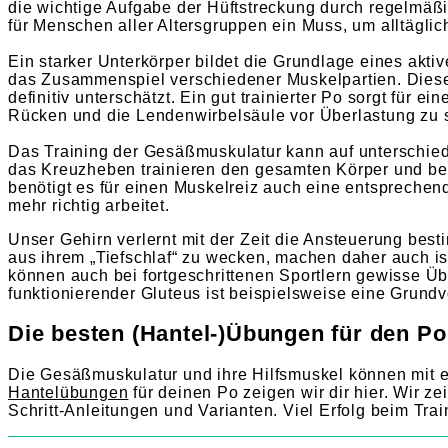
die wichtige Aufgabe der Hüftstreckung durch regelmäßi
für Menschen aller Altersgruppen ein Muss, um alltägl
Ein starker Unterkörper bildet die Grundlage eines akt
das Zusammenspiel verschiedener Muskelpartien. Dies
definitiv unterschätzt. Ein gut trainierter Po sorgt für 
Rücken und die Lendenwirbelsäule vor Überlastung zu 
Das Training der Gesäßmuskulatur kann auf unterschie
das Kreuzheben trainieren den gesamten Körper und bela
benötigt es für einen Muskelreiz auch eine entsprechen
mehr richtig arbeitet.
Unser Gehirn verlernt mit der Zeit die Ansteuerung bes
aus ihrem „Tiefschlaf“ zu wecken, machen daher auch i
können auch bei fortgeschrittenen Sportlern gewisse Üb
funktionierender Gluteus ist beispielsweise eine Grun
Die besten (Hantel-)Übungen für den Po
Die Gesäßmuskulatur und ihre Hilfsmuskel können mit ei
Hantelübungen
für deinen Po zeigen wir dir hier. Wir ze
Schritt-Anleitungen und Varianten. Viel Erfolg beim Trai