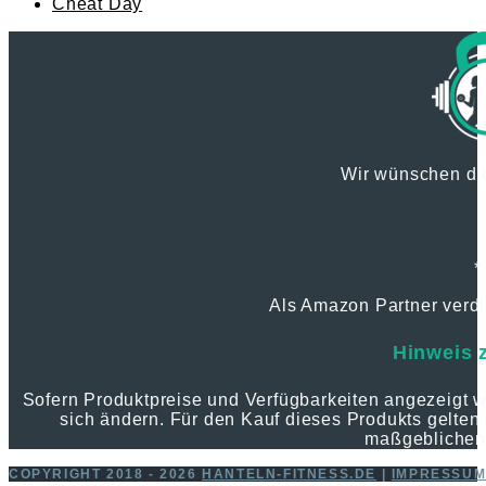
Cheat Day
Wir wünschen dir
*
Als Amazon Partner verdie
Hinweis 
Sofern Produktpreise und Verfügbarkeiten angezeigt
sich ändern. Für den Kauf dieses Produkts gelten 
maßgeblichen
COPYRIGHT 2018 - 2026
HANTELN-FITNESS.DE
|
IMPRESSU