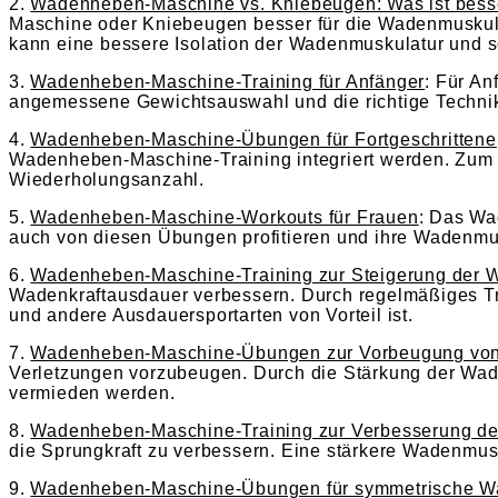
2.
Wadenheben-Maschine vs. Kniebeugen: Was ist bess
Maschine oder Kniebeugen besser für die Wadenmuskula
kann eine bessere Isolation der Wadenmuskulatur und so
3.
Wadenheben-Maschine-Training für Anfänger
: Für An
angemessene Gewichtsauswahl und die richtige Technik
4.
Wadenheben-Maschine-Übungen für Fortgeschrittene
Wadenheben-Maschine-Training integriert werden. Zum 
Wiederholungsanzahl.
5.
Wadenheben-Maschine-Workouts für Frauen
: Das Wa
auch von diesen Übungen profitieren und ihre Wadenmus
6.
Wadenheben-Maschine-Training zur Steigerung der 
Wadenkraftausdauer verbessern. Durch regelmäßiges Tr
und andere Ausdauersportarten von Vorteil ist.
7.
Wadenheben-Maschine-Übungen zur Vorbeugung von
Verletzungen vorzubeugen. Durch die Stärkung der Wade
vermieden werden.
8.
Wadenheben-Maschine-Training zur Verbesserung der
die Sprungkraft zu verbessern. Eine stärkere Wadenmusk
9.
Wadenheben-Maschine-Übungen für symmetrische W