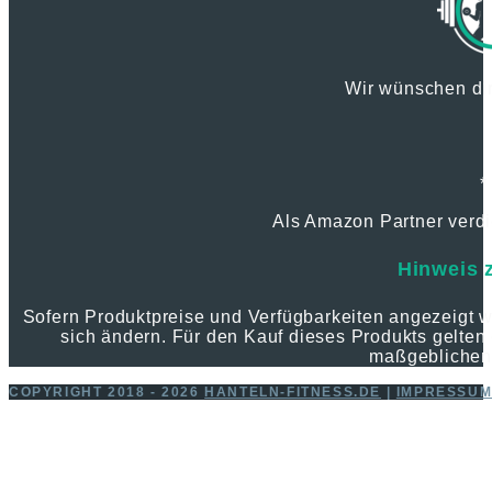
Wir wünschen dir
*
Als Amazon Partner verdie
Hinweis 
Sofern Produktpreise und Verfügbarkeiten angezeigt
sich ändern. Für den Kauf dieses Produkts gelten 
maßgeblichen
COPYRIGHT 2018 - 2026
HANTELN-FITNESS.DE
|
IMPRESSU