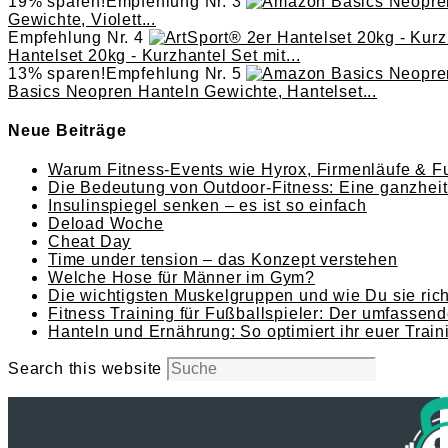
19% sparen!
Empfehlung Nr. 3
Gewichte, Violett...
Empfehlung Nr. 4
Hantelset 20kg - Kurzhantel Set mit...
13% sparen!
Empfehlung Nr. 5
Basics Neopren Hanteln Gewichte, Hantelset...
Neue Beiträge
Warum Fitness-Events wie Hyrox, Firmenläufe & Fu
Die Bedeutung von Outdoor-Fitness: Eine ganzheitl
Insulinspiegel senken – es ist so einfach
Deload Woche
Cheat Day
Time under tension – das Konzept verstehen
Welche Hose für Männer im Gym?
Die wichtigsten Muskelgruppen und wie Du sie richt
Fitness Training für Fußballspieler: Der umfassend
Hanteln und Ernährung: So optimiert ihr euer Train
Search this website