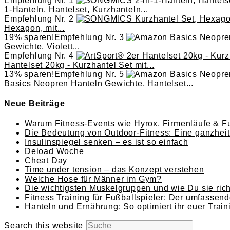
Empfehlung Nr. 1
1-Hanteln, Hantelset, Kurzhanteln...
Empfehlung Nr. 2
Hexagon, mit...
19% sparen!
Empfehlung Nr. 3
Gewichte, Violett...
Empfehlung Nr. 4
Hantelset 20kg - Kurzhantel Set mit...
13% sparen!
Empfehlung Nr. 5
Basics Neopren Hanteln Gewichte, Hantelset...
Neue Beiträge
Warum Fitness-Events wie Hyrox, Firmenläufe & Fu
Die Bedeutung von Outdoor-Fitness: Eine ganzheitl
Insulinspiegel senken – es ist so einfach
Deload Woche
Cheat Day
Time under tension – das Konzept verstehen
Welche Hose für Männer im Gym?
Die wichtigsten Muskelgruppen und wie Du sie richt
Fitness Training für Fußballspieler: Der umfassend
Hanteln und Ernährung: So optimiert ihr euer Train
Search this website