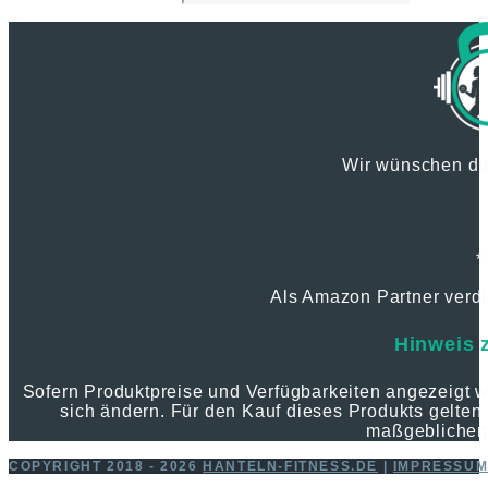
Wir wünschen dir
*
Als Amazon Partner verdie
Hinweis 
Sofern Produktpreise und Verfügbarkeiten angezeigt
sich ändern. Für den Kauf dieses Produkts gelten 
maßgeblichen
COPYRIGHT 2018 - 2026
HANTELN-FITNESS.DE
|
IMPRESSU