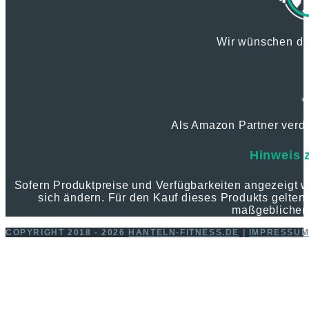
Wir wünschen dir
*
Als Amazon Partner verdie
Hinweis 
Sofern Produktpreise und Verfügbarkeiten angezeigt
sich ändern. Für den Kauf dieses Produkts gelten 
maßgeblichen
COPYRIGHT 2018 - 2026
HANTELN-FITNESS.DE
|
IMPRESSU