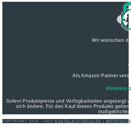
Wir wünschen dir
*
Als Amazon Partner verdie
Hinweis 
Sofern Produktpreise und Verfügbarkeiten angezeigt
sich ändern. Für den Kauf dieses Produkts gelten 
maßgeblichen
COPYRIGHT 2018 - 2026
HANTELN-FITNESS.DE
|
IMPRESSU