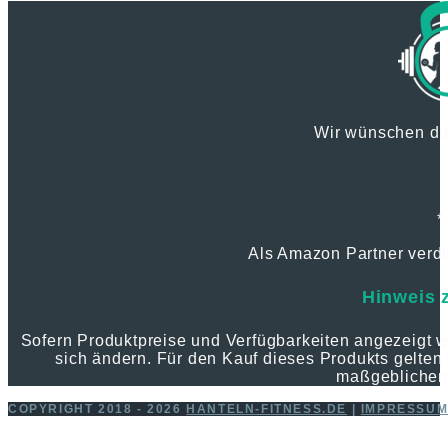
Wir wünschen dir
*
Als Amazon Partner verdie
Hinweis 
Sofern Produktpreise und Verfügbarkeiten angezeigt
sich ändern. Für den Kauf dieses Produkts gelten 
maßgeblichen
COPYRIGHT 2018 - 2026
HANTELN-FITNESS.DE
|
IMPRESSU