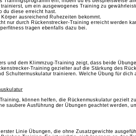
s Trainingsprogramm ein, indem du es beispielsweise all
trainierst, um ein ausgewogenes Training zu gewährleist
 du diese erreicht hast.
in Körper ausreichend Ruhezeiten bekommt.
ht nur durch Rückenstrecker-Training erreicht werden 
erfitness tragen ebenfalls dazu bei.
ers und dem Klimmzug-Training zeigt, dass beide Übunge
enstrecker-Training gezielter auf die Stärkung des Rüc
d Schultermuskulatur trainieren. Welche Übung für dich 
uskulatur
raining, können helfen, die Rückenmuskulatur gezielt zu
eine saubere Ausführung der Übungen geachtet werden, u
n erster Linie Übungen, die ohne Zusatzgewichte ausgefü