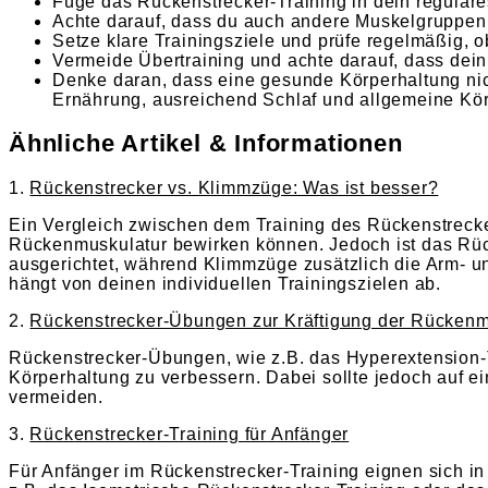
Füge das Rückenstrecker-Training in dein reguläre
Achte darauf, dass du auch andere Muskelgruppen 
Setze klare Trainingsziele und prüfe regelmäßig, ob
Vermeide Übertraining und achte darauf, dass de
Denke daran, dass eine gesunde Körperhaltung nic
Ernährung, ausreichend Schlaf und allgemeine Körp
Ähnliche Artikel & Informationen
1.
Rückenstrecker vs. Klimmzüge: Was ist besser?
Ein Vergleich zwischen dem Training des Rückenstreck
Rückenmuskulatur bewirken können. Jedoch ist das Rück
ausgerichtet, während Klimmzüge zusätzlich die Arm- un
hängt von deinen individuellen Trainingszielen ab.
2.
Rückenstrecker-Übungen zur Kräftigung der Rückenm
Rückenstrecker-Übungen, wie z.B. das Hyperextension-T
Körperhaltung zu verbessern. Dabei sollte jedoch auf 
vermeiden.
3.
Rückenstrecker-Training für Anfänger
Für Anfänger im Rückenstrecker-Training eignen sich i