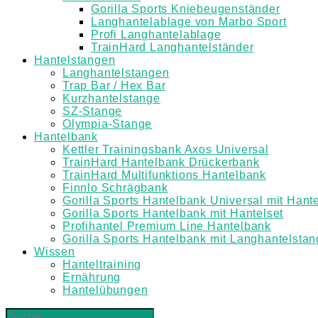
Gorilla Sports Kniebeugenständer
Langhantelablage von Marbo Sport
Profi Langhantelablage
TrainHard Langhantelständer
Hantelstangen
Langhantelstangen
Trap Bar / Hex Bar
Kurzhantelstange
SZ-Stange
Olympia-Stange
Hantelbank
Kettler Trainingsbank Axos Universal
TrainHard Hantelbank Drückerbank
TrainHard Multifunktions Hantelbank
Finnlo Schrägbank
Gorilla Sports Hantelbank Universal mit Hante
Gorilla Sports Hantelbank mit Hantelset
Profihantel Premium Line Hantelbank
Gorilla Sports Hantelbank mit Langhantelsta
Wissen
Hanteltraining
Ernährung
Hantelübungen