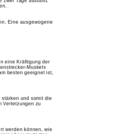
e zwei Tage ausübst.
en.
kann. Eine ausgewogene
n eine Kräftigung der
kenstrecker-Muskels
am besten geeignet ist,
 stärken und somit die
m Verletzungen zu
hrt werden können, wie