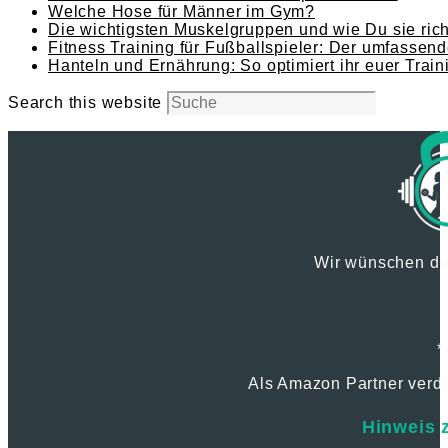
Welche Hose für Männer im Gym?
Die wichtigsten Muskelgruppen und wie Du sie richt
Fitness Training für Fußballspieler: Der umfassend
Hanteln und Ernährung: So optimiert ihr euer Train
Search this website
Wir wünschen dir
*
Als Amazon Partner verdie
Hinweis 