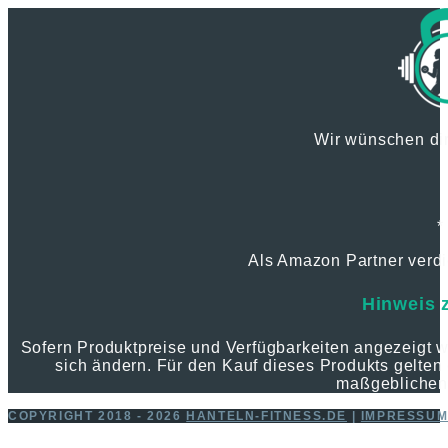
Wir wünschen dir
*
Als Amazon Partner verdie
Hinweis 
Sofern Produktpreise und Verfügbarkeiten angezeigt
sich ändern. Für den Kauf dieses Produkts gelten 
maßgeblichen
COPYRIGHT 2018 - 2026
HANTELN-FITNESS.DE
|
IMPRESSU