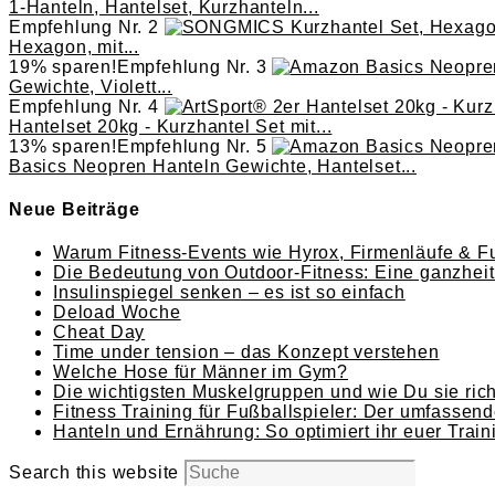
1-Hanteln, Hantelset, Kurzhanteln...
Empfehlung Nr. 2
Hexagon, mit...
19% sparen!
Empfehlung Nr. 3
Gewichte, Violett...
Empfehlung Nr. 4
Hantelset 20kg - Kurzhantel Set mit...
13% sparen!
Empfehlung Nr. 5
Basics Neopren Hanteln Gewichte, Hantelset...
Neue Beiträge
Warum Fitness-Events wie Hyrox, Firmenläufe & Fu
Die Bedeutung von Outdoor-Fitness: Eine ganzheitl
Insulinspiegel senken – es ist so einfach
Deload Woche
Cheat Day
Time under tension – das Konzept verstehen
Welche Hose für Männer im Gym?
Die wichtigsten Muskelgruppen und wie Du sie richt
Fitness Training für Fußballspieler: Der umfassend
Hanteln und Ernährung: So optimiert ihr euer Train
Search this website