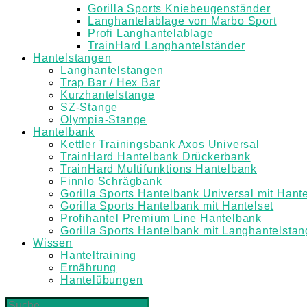
Gorilla Sports Kniebeugenständer
Langhantelablage von Marbo Sport
Profi Langhantelablage
TrainHard Langhantelständer
Hantelstangen
Langhantelstangen
Trap Bar / Hex Bar
Kurzhantelstange
SZ-Stange
Olympia-Stange
Hantelbank
Kettler Trainingsbank Axos Universal
TrainHard Hantelbank Drückerbank
TrainHard Multifunktions Hantelbank
Finnlo Schrägbank
Gorilla Sports Hantelbank Universal mit Hante
Gorilla Sports Hantelbank mit Hantelset
Profihantel Premium Line Hantelbank
Gorilla Sports Hantelbank mit Langhantelsta
Wissen
Hanteltraining
Ernährung
Hantelübungen