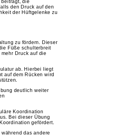
beiträgt, die
falls den Druck auf den
hkeit der Hüftgelenke zu
ltung zu fördern. Dieser
die Füße schulterbreit
d mehr Druck auf die
atur ab. Hierbei liegt
ht auf dem Rücken wird
stützen.
Übung deutlich weiter
en
.
uläre Koordination
aus. Bei dieser Übung
oordination gefördert.
ht, während das andere