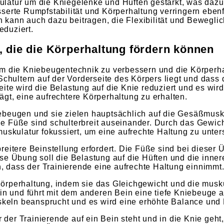
atur um die Kniegelenke und Hüften gestärkt, was dazu 
serte Rumpfstabilität und Körperhaltung verringern eben
kann auch dazu beitragen, die Flexibilität und Beweglic
eduziert.
 die die Körperhaltung fördern können
um die Kniebeugentechnik zu verbessern und die Körperha
Schultern auf der Vorderseite des Körpers liegt und dass 
ite wird die Belastung auf die Knie reduziert und es wir
gt, eine aufrechtere Körperhaltung zu erhalten.
beugen und sie zielen hauptsächlich auf die Gesäßmuskul
e Füße sind schulterbreit auseinander. Durch das Gewic
uskulatur fokussiert, um eine aufrechte Haltung zu unter
eitere Beinstellung erfordert. Die Füße sind bei dieser 
se Übung soll die Belastung auf die Hüften und die inner
 dass der Trainierende eine aufrechte Haltung einnimmt
örperhaltung, indem sie das Gleichgewicht und die musk
ein und führt mit dem anderen Bein eine tiefe Kniebeuge 
eln beansprucht und es wird eine erhöhte Balance und K
er der Trainierende auf ein Bein steht und in die Knie ge