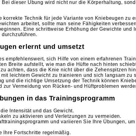
 Bei dieser Übung wird nicht nur die Körperhaltung, son
ie korrekte Technik für jede Variante von Kniebeugen zu e
chten arbeitet, sollte man seine Fähigkeiten verbessern
ginnen. Eine schrittweise Erhöhung der Gewichte und Int
g durchzuführen.
eugen erlernt und umsetzt
 es empfehlenswert, sich Hilfe von einem erfahrenen Trai
n Breite aufstellt, wie man die Hüfte nach hinten schiebt
f zu achten, dass die Knie nicht über die Zehenspitzen h
 mit leichtem Gewicht zu trainieren und sich langsam zu 
ng und die richtige Umsetzung der Technik können Knie
und zur Vermeidung von Rücken- und Hüftproblemen werde
Übungen in das Trainingsprogramm
die Intensität und das Gewicht.
eln zu aktivieren und Verletzungen zu vermeiden.
rafttrainingsprogramm und variieren Sie Ihre Übungen, u
e Ihre Fortschritte regelmäßig.