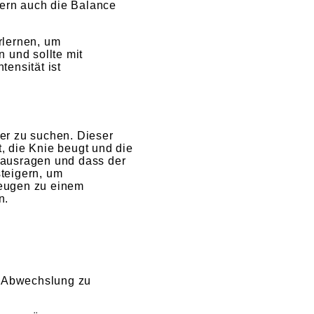
dern auch die Balance
rlernen, um
 und sollte mit
ensität ist
ner zu suchen. Dieser
, die Knie beugt und die
inausragen und dass der
steigern, um
beugen zu einem
n.
m Abwechslung zu