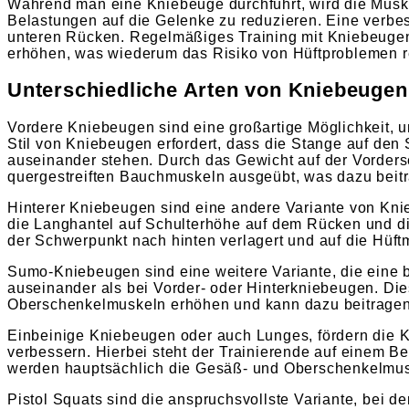
Während man eine Kniebeuge durchführt, wird die Muskul
Belastungen auf die Gelenke zu reduzieren. Eine verbes
unteren Rücken. Regelmäßiges Training mit Kniebeugen 
erhöhen, was wiederum das Risiko von Hüftproblemen r
Unterschiedliche Arten von Kniebeugen,
Vordere Kniebeugen sind eine großartige Möglichkeit, 
Stil von Kniebeugen erfordert, dass die Stange auf den 
auseinander stehen. Durch das Gewicht auf der Vorderse
quergestreiften Bauchmuskeln ausgeübt, was dazu beiträ
Hinterer Kniebeugen sind eine andere Variante von Knie
die Langhantel auf Schulterhöhe auf dem Rücken und di
der Schwerpunkt nach hinten verlagert und auf die Hüftm
Sumo-Kniebeugen sind eine weitere Variante, die eine br
auseinander als bei Vorder- oder Hinterkniebeugen. Die
Oberschenkelmuskeln erhöhen und kann dazu beitragen,
Einbeinige Kniebeugen oder auch Lunges, fördern die K
verbessern. Hierbei steht der Trainierende auf einem B
werden hauptsächlich die Gesäß- und Oberschenkelmusk
Pistol Squats sind die anspruchsvollste Variante, bei d