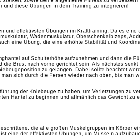
 stärken, sowie deine allgemeine Fitness zu verbessern
n und diese Übungen in dein Training zu integrieren!
n und effektivsten Übungen im Krafttraining. Da es eine
muskulatur, Wadenmuskulatur, Oberschenkelbizeps, Add
uch eine Übung, die eine erhöhte Stabilität und Koordinat
nghantel auf Schulterhöhe aufzunehmen und dann die Füß
d die Brust nach vorne gerichtet sein. Als nächstes sen
iebeugeposition zu gelangen. Dabei sollte beachtet werd
t man sich durch die Fersen wieder nach oben, bis man w
 Ausführung der Kniebeuge zu haben, um Verletzungen zu 
ichten Hantel zu beginnen und allmählich das Gewicht zu 
eschrittene, die alle großen Muskelgruppen im Körper ei
st eine der effektivsten Übungen, um Muskeln aufzubau