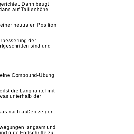
erichtet. Dann beugt
 dann auf Taillenhöhe
einer neutralen Position
erbesserung der
rtgeschritten sind und
st eine Compound-Übung,
ifst die Langhantel mit
twas unterhalb der
etwas nach außen zeigen.
 Bewegungen langsam und
nd gute Fortschritte zu