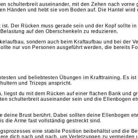
n schulterbreit auseinander, mit den Zehen nach vorne g
zten Händen und hebt sie vom Boden auf. Die Hantel wird
 ist. Der Rücken muss gerade sein und der Kopf sollte in 
e Belastung auf den Oberschenkeln zu reduzieren.
skelaufbau, sondern auch beim Kraftaufbau und bei der V
ollte nur von Personen ausgeführt werden, die bereits Fo
ntesten und beliebtesten Übungen im Krafttraining. Es i
hultern und Trizeps anspricht.
 liegst du mit dem Rücken auf einer flachen Bank und gre
lten schulterbreit auseinander sein und die Ellenbogen e
sie deine Brust berührt. Dabei sollten deine Ellenbogen 
 die Arme fast vollständig gestreckt sind.
ngsprozesses eine stabile Position beibehältst und die
igere dich nach und nach, um Verletzungen zu vermeiden u