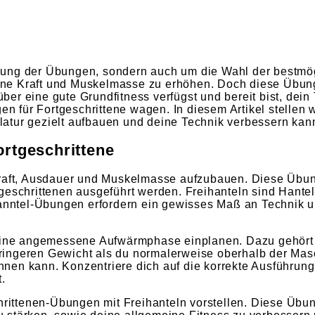
führung der Übungen, sondern auch um die Wahl der bestmö
ne Kraft und Muskelmasse zu erhöhen. Doch diese Übung
r eine gute Grundfitness verfügst und bereit bist, dein 
en für Fortgeschrittene wagen. In diesem Artikel stellen w
atur gezielt aufbauen und deine Technik verbessern kann
ortgeschrittene
 Kraft, Ausdauer und Muskelmasse aufzubauen. Diese Übu
eschrittenen ausgeführt werden. Freihanteln sind Hanteln
hanntel-Übungen erfordern ein gewisses Maß an Technik u
u eine angemessene Aufwärmphase einplanen. Dazu gehör
ringeren Gewicht als du normalerweise oberhalb der Ma
nen kann. Konzentriere dich auf die korrekte Ausführun
.
chrittenen-Übungen mit Freihanteln vorstellen. Diese Übu