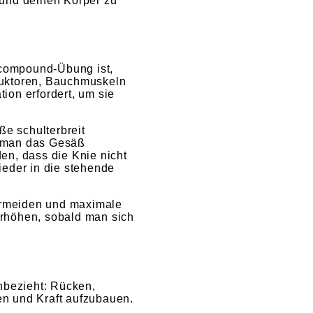
 und deinen Körper zu
 compound-Übung ist,
uktoren, Bauchmuskeln
ion erfordert, um sie
e schulterbreit
kt man das Gesäß
en, dass die Knie nicht
ieder in die stehende
vermeiden und maximale
erhöhen, sobald man sich
nbezieht: Rücken,
en und Kraft aufzubauen.