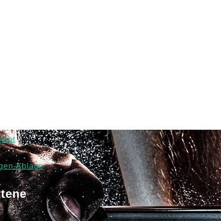
lset
ngen-Ablage
ttene