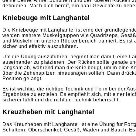
deine Beine, Arme, Schultern und den oberen Rücken zu
definieren. Mach dich bereit, ein paar Gewichte zu hebe
Kniebeuge mit Langhantel
Die Kniebeuge mit Langhantel ist eine der grundlegende
werden mehrere Muskelgruppen wie Quadrizeps, Gesäß
und Muskeln im unteren Rückenbereich trainiert. Es ist a
sicher und effektiv auszuführen.
Um die Übung auszuführen, beginnt man damit, eine La
auseinander zu platzieren. Der Rücken sollte gerade un
langsam ab, während man die Knie beugt, um in eine Kn
über die Zehenspitzen hinausragen sollten. Dann drück
Position gelangt.
Es ist wichtig, die richtige Technik und Form bei der
Ergebnisse zu erzielen. Es empfiehlt sich, mit einer le
sicherer fühlt und die richtige Technik beherrscht.
Kreuzheben mit Langhantel
Das Kreuzheben mit Langhantel ist eine Übung für Fortg
Schultern, Oberschenkel, Gesäß, Waden und Bauch. Es i