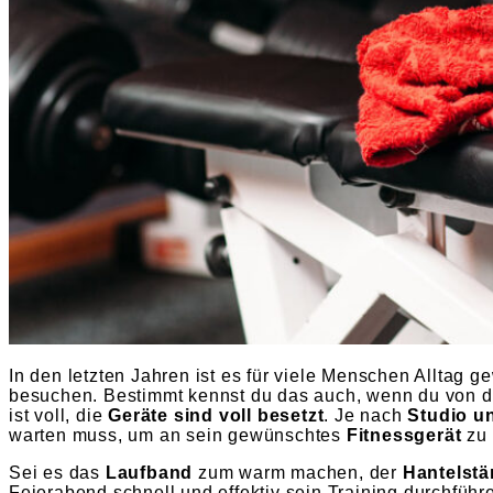
In den letzten Jahren ist es für viele Menschen Alltag
besuchen. Bestimmt kennst du das auch, wenn du von d
ist voll, die
Geräte sind voll besetzt
. Je nach
Studio u
warten muss, um an sein gewünschtes
Fitnessgerät
zu
Sei es das
Laufband
zum warm machen, der
Hantelstä
Feierabend schnell und effektiv sein Training durchführe