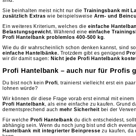
sind.
Sie beinhalten meist nicht nur die
Trainingsbank mit L
zusätzlich Extras
wie beispielsweise
Arm- und Beincu
Ein weiteres Kriterium, welches die
einfache Hantelba
Belastungsgewicht.
Während eine
einfache Training
Profi Hantelbank problemlos 400-500 kg
.
Wie du dir wahrscheinlich schon denken kannst, sind s
einfache Hantelbänke.
Trotzdem gibt es genügend
Pro
wir dir damit sagen:
Nicht jede Profi Hantelbank koste
Profi Hantelbank – auch nur für Profis 
Du bist noch kein
Profi
, trainierst vielleicht erst ein 
lohnen würde?
Wir können dir diese Frage vorab erst einmal mit einem
Profi Hantelbank
, als eine einfache zu kaufen. Grund da
dementsprechend auch
mehr Sicherheit
bei der Verwen
Für welche
Profi Hantelbank
du dich entscheidest, soll
abhängig sein. Wenn du noch jung bist und dich eventue
Hantelbank mit integrierter Beinpresse
zu kaufen, da