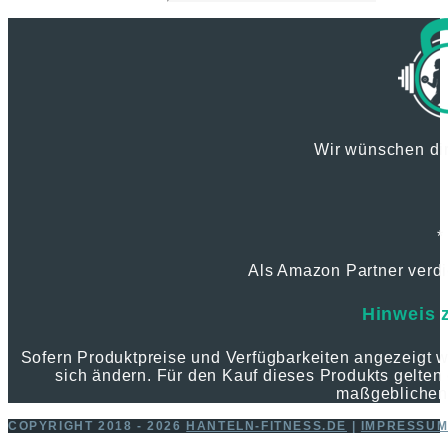
Wir wünschen dir
*
Als Amazon Partner verdie
Hinweis 
Sofern Produktpreise und Verfügbarkeiten angezeigt
sich ändern. Für den Kauf dieses Produkts gelten 
maßgeblichen
COPYRIGHT 2018 - 2026
HANTELN-FITNESS.DE
|
IMPRESSU