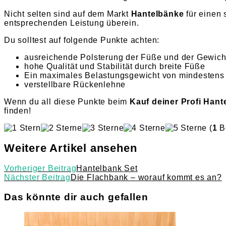
Nicht selten sind auf dem Markt
Hantelbänke
für einen 
entsprechenden Leistung überein.
Du solltest auf folgende Punkte achten:
ausreichende Polsterung der Füße und der Gewic
hohe Qualität und Stabilität durch breite Füße
Ein maximales Belastungsgewicht von mindestens
verstellbare Rückenlehne
Wenn du all diese Punkte beim
Kauf deiner Profi Hant
finden!
(
1
B
Weitere Artikel ansehen
Vorheriger Beitrag
Hantelbank Set
Nächster Beitrag
Die Flachbank – worauf kommt es an?
Das könnte dir auch gefallen