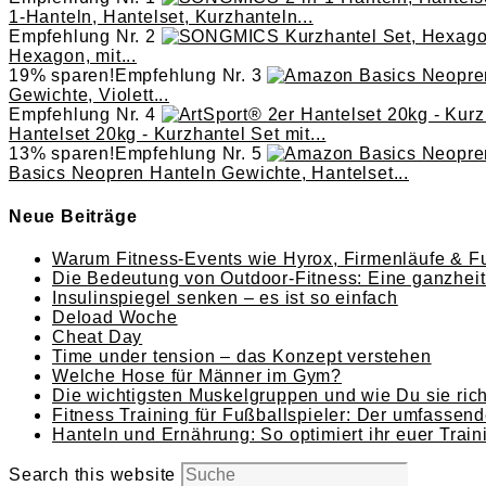
1-Hanteln, Hantelset, Kurzhanteln...
Empfehlung Nr. 2
Hexagon, mit...
19% sparen!
Empfehlung Nr. 3
Gewichte, Violett...
Empfehlung Nr. 4
Hantelset 20kg - Kurzhantel Set mit...
13% sparen!
Empfehlung Nr. 5
Basics Neopren Hanteln Gewichte, Hantelset...
Neue Beiträge
Warum Fitness-Events wie Hyrox, Firmenläufe & Fu
Die Bedeutung von Outdoor-Fitness: Eine ganzheitl
Insulinspiegel senken – es ist so einfach
Deload Woche
Cheat Day
Time under tension – das Konzept verstehen
Welche Hose für Männer im Gym?
Die wichtigsten Muskelgruppen und wie Du sie richt
Fitness Training für Fußballspieler: Der umfassend
Hanteln und Ernährung: So optimiert ihr euer Train
Search this website